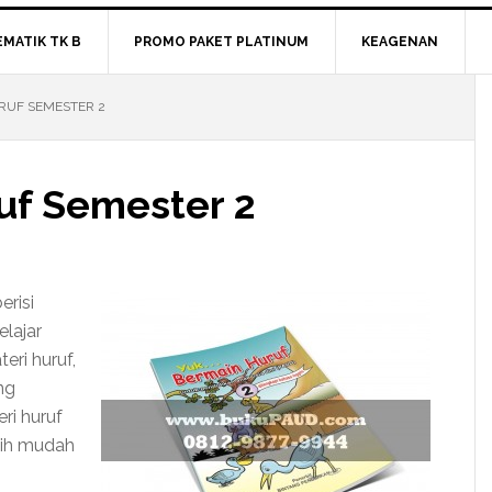
EMATIK TK B
PROMO PAKET PLATINUM
KEAGENAN
RUF SEMESTER 2
uf Semester 2
erisi
elajar
eri huruf,
ng
ri huruf
bih mudah