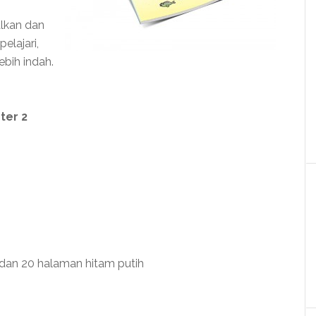
alkan dan
elajari,
ebih indah.
ter 2
 dan 20 halaman hitam putih