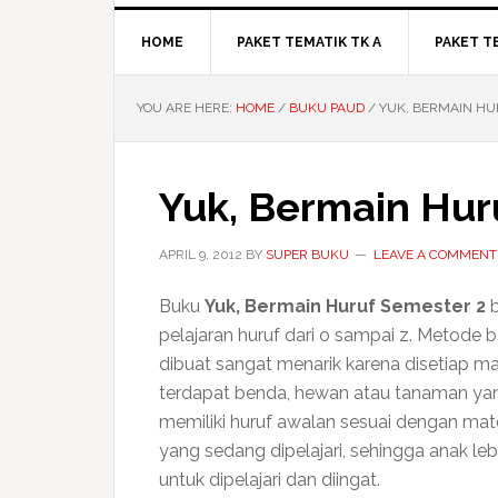
HOME
PAKET TEMATIK TK A
PAKET T
YOU ARE HERE:
HOME
/
BUKU PAUD
/
YUK, BERMAIN HU
Yuk, Bermain Hur
APRIL 9, 2012
BY
SUPER BUKU
LEAVE A COMMENT
Buku
Yuk,
Bermain Huruf Semester 2
b
pelajaran huruf dari o sampai z. Metode b
dibuat sangat menarik karena disetiap mat
terdapat benda, hewan atau tanaman ya
memiliki huruf awalan sesuai dengan mate
yang sedang dipelajari, sehingga anak le
untuk dipelajari dan diingat.