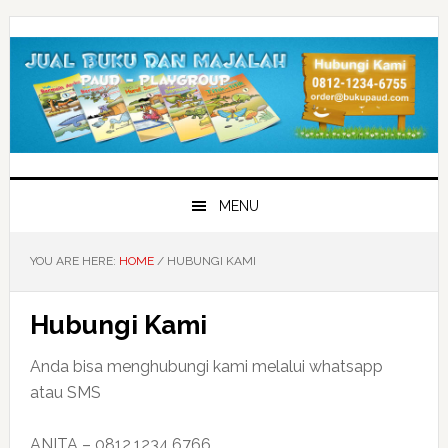
Skip
Skip
Skip
to
to
to
primary
main
primary
navigation
content
sidebar
MENU
YOU ARE HERE:
HOME
/
HUBUNGI KAMI
Hubungi Kami
Anda bisa menghubungi kami melalui whatsapp
atau SMS
ANITA – 0812.1234.6766