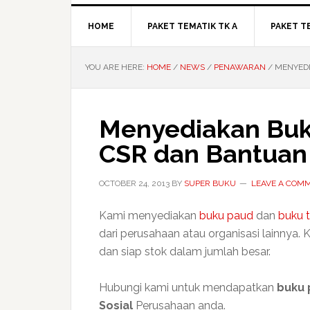
HOME
PAKET TEMATIK TK A
PAKET T
YOU ARE HERE:
HOME
/
NEWS
/
PENAWARAN
/
MENYEDI
Menyediakan Buk
CSR dan Bantuan 
OCTOBER 24, 2013
BY
SUPER BUKU
LEAVE A COM
Kami menyediakan
buku paud
dan
buku 
dari perusahaan atau organisasi lainnya
dan siap stok dalam jumlah besar.
Hubungi kami untuk mendapatkan
buku 
Sosial
Perusahaan anda.